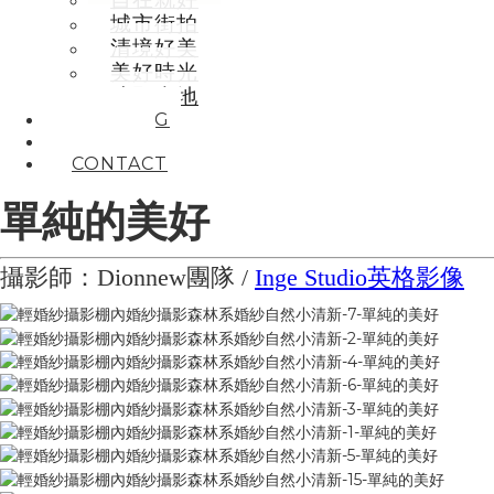
城市街拍
清境好美
美好時光
曠野大地
BOOKING
ABOUT
CONTACT
單純的美好
攝影師：Dionnew團隊
/
Inge Studio英格影像