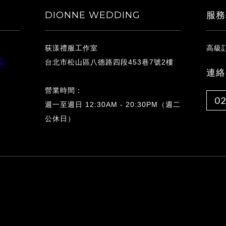
DIONNE WEDDING
服務
荻漾禮服工作室
高級
S
台北市松山區八德路四段453巷7號2樓
連絡
營業時間：
02
週一至週日 12:30AM - 20:30PM（週二
公休日）